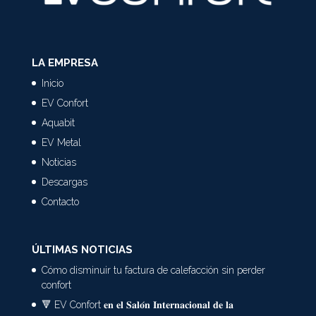
LA EMPRESA
Inicio
EV Confort
Aquabit
EV Metal
Noticias
Descargas
Contacto
ÚLTIMAS NOTICIAS
Cómo disminuir tu factura de calefacción sin perder
confort
🔻 EV Confort 𝐞𝐧 𝐞𝐥 𝐒𝐚𝐥𝐨́𝐧 𝐈𝐧𝐭𝐞𝐫𝐧𝐚𝐜𝐢𝐨𝐧𝐚𝐥 𝐝𝐞 𝐥𝐚