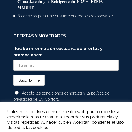
𝐂𝐥𝐢𝐦𝐚𝐭𝐢𝐳𝐚𝐜𝐢𝐨́𝐧 𝐲 𝐥𝐚 𝐑𝐞𝐟𝐫𝐢𝐠𝐞𝐫𝐚𝐜𝐢𝐨́𝐧 𝟐𝟎𝟐𝟓 – 𝐈𝐅𝐄𝐌𝐀
𝐌𝐀𝐃𝐑𝐈𝐃
6 consejos para un consumo energético responsable
OFERTAS Y NOVEDADES
Recibe información exclusiva de ofertas y
promociones:
Acepto las condiciones generales y la política de
privacidad de EV Confort.
Utilizamos cookies en nuestro sitio web para ofrecerle la
experiencia más relevante al recordar sus preferencias y
visitas repetidas. Al hacer clic en "Aceptar", consiente el uso
Electromecánicos Viveiro, S.A.U. -
Aviso legal, política
de todas las cookies.
de privacidad y cookies
-
Canal de Denuncias