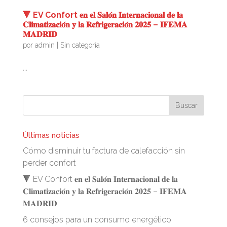
🔻 EV Confort 𝐞𝐧 𝐞𝐥 𝐒𝐚𝐥𝐨́𝐧 𝐈𝐧𝐭𝐞𝐫𝐧𝐚𝐜𝐢𝐨𝐧𝐚𝐥 𝐝𝐞 𝐥𝐚
𝐂𝐥𝐢𝐦𝐚𝐭𝐢𝐳𝐚𝐜𝐢𝐨́𝐧 𝐲 𝐥𝐚 𝐑𝐞𝐟𝐫𝐢𝐠𝐞𝐫𝐚𝐜𝐢𝐨́𝐧 𝟐𝟎𝟐𝟓 – 𝐈𝐅𝐄𝐌𝐀
𝐌𝐀𝐃𝐑𝐈𝐃
por
admin
|
Sin categoría
...
Últimas noticias
Cómo disminuir tu factura de calefacción sin
perder confort
🔻 EV Confort 𝐞𝐧 𝐞𝐥 𝐒𝐚𝐥𝐨́𝐧 𝐈𝐧𝐭𝐞𝐫𝐧𝐚𝐜𝐢𝐨𝐧𝐚𝐥 𝐝𝐞 𝐥𝐚
𝐂𝐥𝐢𝐦𝐚𝐭𝐢𝐳𝐚𝐜𝐢𝐨́𝐧 𝐲 𝐥𝐚 𝐑𝐞𝐟𝐫𝐢𝐠𝐞𝐫𝐚𝐜𝐢𝐨́𝐧 𝟐𝟎𝟐𝟓 – 𝐈𝐅𝐄𝐌𝐀
𝐌𝐀𝐃𝐑𝐈𝐃
6 consejos para un consumo energético