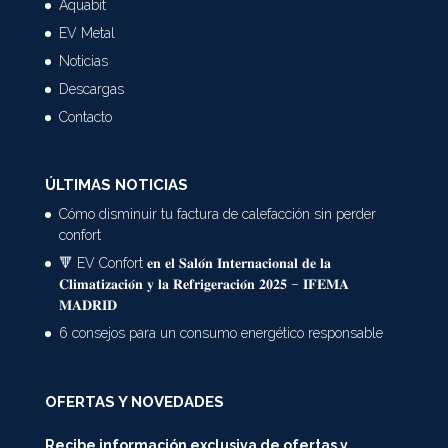
Aquabit
EV Metal
Noticias
Descargas
Contacto
ÚLTIMAS NOTICIAS
Cómo disminuir tu factura de calefacción sin perder
confort
🔻 EV Confort 𝐞𝐧 𝐞𝐥 𝐒𝐚𝐥𝐨́𝐧 𝐈𝐧𝐭𝐞𝐫𝐧𝐚𝐜𝐢𝐨𝐧𝐚𝐥 𝐝𝐞 𝐥𝐚
𝐂𝐥𝐢𝐦𝐚𝐭𝐢𝐳𝐚𝐜𝐢𝐨́𝐧 𝐲 𝐥𝐚 𝐑𝐞𝐟𝐫𝐢𝐠𝐞𝐫𝐚𝐜𝐢𝐨́𝐧 𝟐𝟎𝟐𝟓 – 𝐈𝐅𝐄𝐌𝐀
𝐌𝐀𝐃𝐑𝐈𝐃
6 consejos para un consumo energético responsable
OFERTAS Y NOVEDADES
Recibe información exclusiva de ofertas y