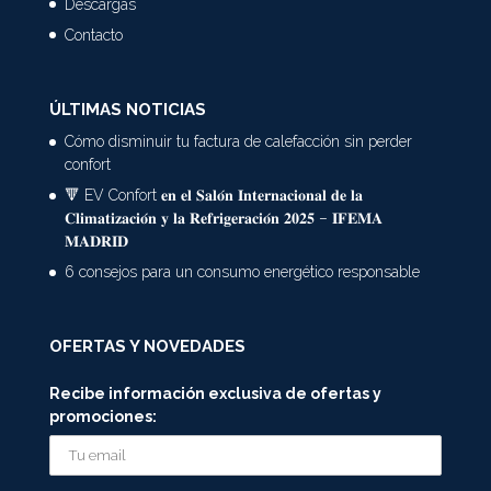
Descargas
Contacto
ÚLTIMAS NOTICIAS
Cómo disminuir tu factura de calefacción sin perder
confort
🔻 EV Confort 𝐞𝐧 𝐞𝐥 𝐒𝐚𝐥𝐨́𝐧 𝐈𝐧𝐭𝐞𝐫𝐧𝐚𝐜𝐢𝐨𝐧𝐚𝐥 𝐝𝐞 𝐥𝐚
𝐂𝐥𝐢𝐦𝐚𝐭𝐢𝐳𝐚𝐜𝐢𝐨́𝐧 𝐲 𝐥𝐚 𝐑𝐞𝐟𝐫𝐢𝐠𝐞𝐫𝐚𝐜𝐢𝐨́𝐧 𝟐𝟎𝟐𝟓 – 𝐈𝐅𝐄𝐌𝐀
𝐌𝐀𝐃𝐑𝐈𝐃
6 consejos para un consumo energético responsable
OFERTAS Y NOVEDADES
Recibe información exclusiva de ofertas y
promociones: